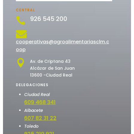
CENTRAL
926 545 200


cooperativas@agroalimentariasclm.c
oop

Av. de Criptana 43
Alcázar de San Juan
13600 -Ciudad Real
DELEGACIONES
Ciudad Real
609 468 341
Albacete
607 82 31 22
Toledo
925 210 921