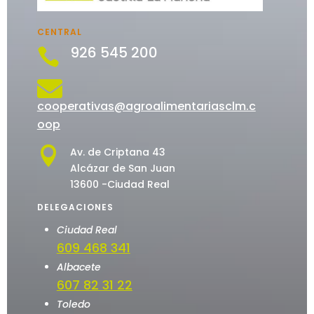
CENTRAL
926 545 200


cooperativas@agroalimentariasclm.c
oop

Av. de Criptana 43
Alcázar de San Juan
13600 -Ciudad Real
DELEGACIONES
Ciudad Real
609 468 341
Albacete
607 82 31 22
Toledo