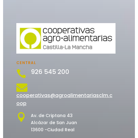
CENTRAL
926 545 200


cooperativas@agroalimentariasclm.c
oop

Av. de Criptana 43
Alcázar de San Juan
13600 -Ciudad Real