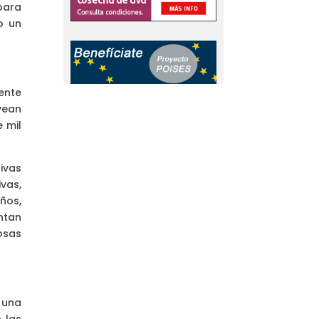
para
o un
gente
vean
 mil
ivas
vas,
ños,
ntan
osas
 una