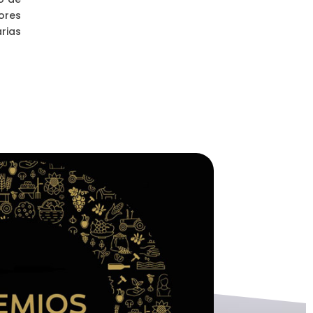
ores
rias