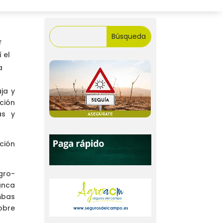
r
 el
a
ja y
ción
as y
ción
gro-
Banca
mbas
obre