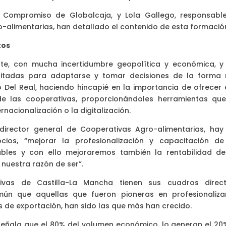
de Compromiso de Globalcaja, y Lola Gallego, responsabl
-alimentarias, han detallado el contenido de esta formació
tos
e, con mucha incertidumbre geopolítica y económica, y
citadas para adaptarse y tomar decisiones de la forma
o Del Real, haciendo hincapié en la importancia de ofrecer 
de las cooperativas, proporcionándoles herramientas que
nacionalización o la digitalización.
 director general de Cooperativas Agro-alimentarias, hay
cios, “mejorar la profesionalización y capacitación de
bles y con ello mejoraremos también la rentabilidad de
 nuestra razón de ser”.
vas de Castilla-La Mancha tienen sus cuadros direct
mún que aquellas que fueron pioneras en profesionaliza
s de exportación, han sido las que más han crecido.
señala que el 80% del volumen económico, lo generan el 20