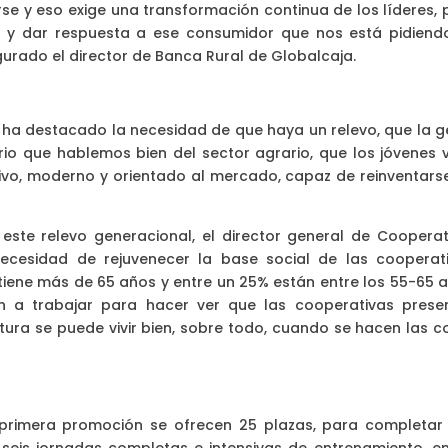
se y eso exige una transformación continua de los líderes, 
a y dar respuesta a ese consumidor que nos está pidiend
urado el director de Banca Rural de Globalcaja.
lla ha destacado la necesidad de que haya un relevo, que la 
io que hablemos bien del sector agrario, que los jóvenes 
tivo, moderno y orientado al mercado, capaz de reinventarse
ste relevo generacional, el director general de Cooperat
necesidad de rejuvenecer la base social de las cooperati
tiene más de 65 años y entre un 25% están entre los 55-65 a
n a trabajar para hacer ver que las cooperativas prese
ltura se puede vivir bien, sobre todo, cuando se hacen las c
a primera promoción se ofrecen 25 plazas, para completar