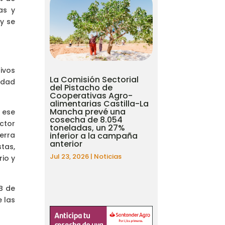
as y
y se
ivos
La Comisión Sectorial
idad
del Pistacho de
Cooperativas Agro-
alimentarias Castilla-La
Mancha prevé una
 ese
cosecha de 8.054
ctor
toneladas, un 27%
inferior a la campaña
erra
anterior
tas,
Jul 23, 2026
|
Noticias
io y
B de
e las