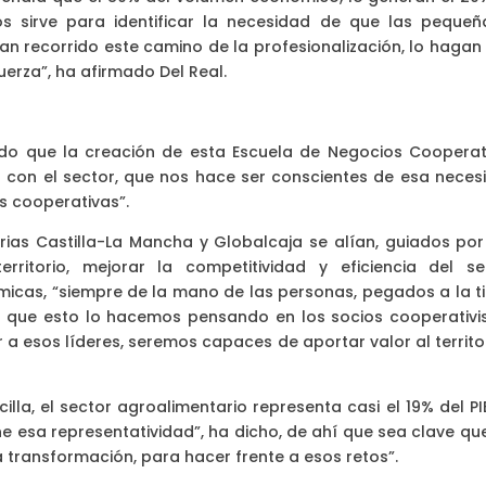
os sirve para identificar la necesidad de que las pequeñ
n recorrido este camino de la profesionalización, lo hagan 
uerza”, ha afirmado Del Real.
cado que la creación de esta Escuela de Negocios Cooperat
 con el sector, que nos hace ser conscientes de esa neces
as cooperativas”.
ias Castilla-La Mancha y Globalcaja se alían, guiados por
ritorio, mejorar la competitividad y eficiencia del se
icas, “siempre de la mano de las personas, pegados a la ti
ta que esto lo hacemos pensando en los socios cooperativis
 esos líderes, seremos capaces de aportar valor al territor
lla, el sector agroalimentario representa casi el 19% del PI
ne esa representatividad”, ha dicho, de ahí que sea clave qu
a transformación, para hacer frente a esos retos”.