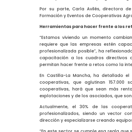
Por su parte, Carla Avilés, directora 
Formación y Eventos de Cooperativas Agro
Herramientas para hacer frente a los re
“Estamos viviendo un momento cambiant
requiere que las empresas estén capa
profesionalizada posible”, ha reflexionad
capacitación a los cuadros directivos 
permitan hacer frente a retos como la inter
En Castilla-La Mancha, ha detallado el
cooperativas, que aglutinan 157.000 so
cooperativas, hará que sean más renta
explotaciones y de los asociados, que son
Actualmente, el 30% de las cooperati
profesionalizados, siendo un vector co
dirección y especializarse creando equipo
“En este sector se cumple esa regla que 