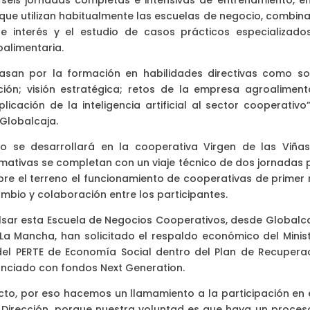
seis jornadas completas e intensivas de entrenamiento, en
 que utilizan habitualmente las escuelas de negocio, combin
 interés y el estudio de casos prácticos especializado
alimentaria.
san por la formación en habilidades directivas como so
ión; visión estratégica; retos de la empresa agroalimenta
icación de la inteligencia artificial al sector cooperativo”
Globalcaja.
vo se desarrollará en la cooperativa Virgen de las Viñas
rmativas se completan con un viaje técnico de dos jornadas 
re el terreno el funcionamiento de cooperativas de primer n
ambio y colaboración entre los participantes.
sar esta Escuela de Negocios Cooperativos, desde Globalca
La Mancha, han solicitado el respaldo económico del Minist
del PERTE de Economía Social dentro del Plan de Recuperac
nanciado con fondos Next Generation.
to, por eso hacemos un llamamiento a la participación en 
Dirección, porque nuestra voluntad es que haya un proces