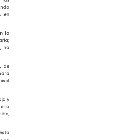
 las
ando
s en
n la
ria;
, ha
, de
para
ivel
ja y
erio
ión,
esta
o de