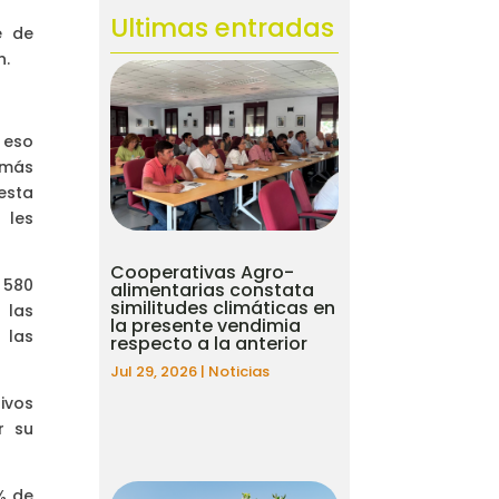
Ultimas entradas
e de
n.
 eso
 más
esta
 les
Cooperativas Agro-
 580
alimentarias constata
similitudes climáticas en
 las
la presente vendimia
 las
respecto a la anterior
Jul 29, 2026
|
Noticias
ivos
r su
% de