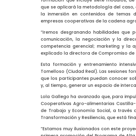
formación que incluye siete módulos, de 
que se aplicará la metodología del caso,
la inmersión en contenidos de temas de
empresas cooperativas de la cadena agro
“Iremos desgranando habilidades que pa
comunicación, la negociación y la direcc
competencia gerencial; marketing y la apl
explicado la directora de Compromiso de 
Esta formación y entrenamiento intensi
Tomelloso (Ciudad Real). Las sesiones fo
que los participantes puedan conocer sob
y, al tiempo, generar un espacio de interc
Lola Gallego ha avanzado que, para impul
Cooperativas Agro-alimentarias Castilla-
de Trabajo y Economía Social, a través 
Transformación y Resiliencia, que está fi
“Estamos muy ilusionados con este proyec
primera promoción del Programa de Alta 