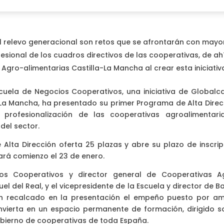
o el relevo generacional son retos que se afrontarán con mayo
sional de los cuadros directivos de las cooperativas, de ahí
Agro-alimentarias Castilla-La Mancha al crear esta iniciativ
cuela de Negocios Cooperativos, una iniciativa de Globalca
La Mancha, ha presentado su primer Programa de Alta Direc
 profesionalización de las cooperativas agroalimentari
del sector.
lta Dirección oferta 25 plazas y abre su plazo de inscrip
rá comienzo el 23 de enero.
ios Cooperativos y director general de Cooperativas A
el del Real, y el vicepresidente de la Escuela y director de 
 han recalcado en la presentación el empeño puesto por a
vierta en un espacio permanente de formación, dirigido s
obierno de cooperativas de toda España.