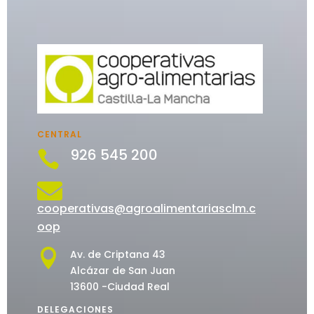
CENTRAL
926 545 200


cooperativas@agroalimentariasclm.c
oop

Av. de Criptana 43
Alcázar de San Juan
13600 -Ciudad Real
DELEGACIONES