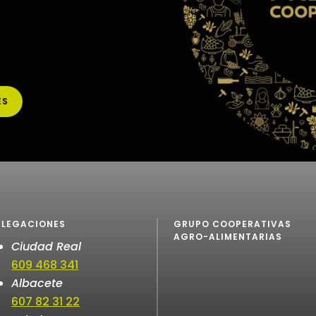
ES
ELEGACIONES
GRUPO COOPERATIVAS
AGRO-ALIMENTARIAS
Ciudad Real
609 468 341
Albacete
607 82 31 22