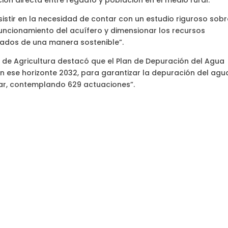
n directa entre regadío y población en el medio rural.
sistir en la necesidad de contar con un estudio riguroso sob
uncionamiento del acuífero y dimensionar los recursos
hados de una manera sostenible”.
ro de Agricultura destacó que el Plan de Depuración del Agua
en ese horizonte 2032, para garantizar la depuración del agu
lar, contemplando 629 actuaciones”.