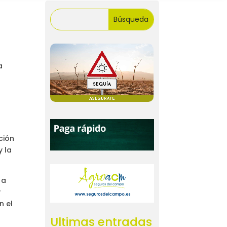
a
ción
y la
 a
r
n el
Ultimas entradas