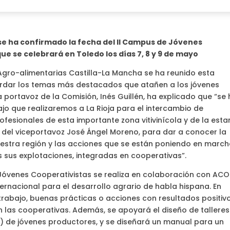
 se ha confirmado la fecha del II Campus de Jóvenes
ue se celebrará en Toledo los días 7, 8 y 9 de mayo
gro-alimentarias Castilla-La Mancha se ha reunido esta
rdar los temas más destacados que atañen a los jóvenes
la portavoz de la Comisión, Inés Guillén, ha explicado que “se
ajo que realizaremos a La Rioja para el intercambio de
fesionales de esta importante zona vitivinícola y de la esta
del viceportavoz José Ángel Moreno, para dar a conocer la
nuestra región y las acciones que se están poniendo en marc
es sus explotaciones, integradas en cooperativas”.
 Jóvenes Cooperativistas se realiza en colaboración con ACO
ernacional para el desarrollo agrario de habla hispana. En
abajo, buenas prácticas o acciones con resultados positiv
n las cooperativas. Además, se apoyará el diseño de talleres
s) de jóvenes productores, y se diseñará un manual para un