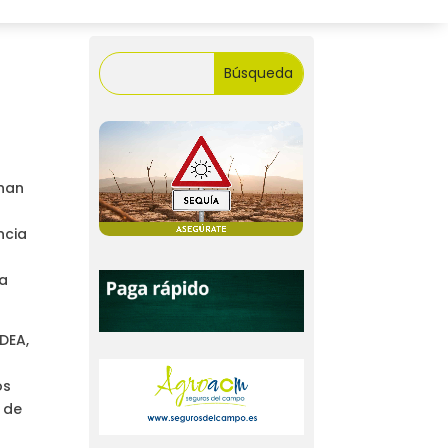
 han
ncia
ha
DEA,
os
 de