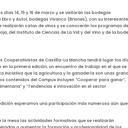
os días 14, 15 y 16 de marzo y se visitarán las bodegas
Ebro y Autol, bodegas Vivanco (Briones), con su interesant
se realizarán catas de vinos y se conocerán los programas d
ja, del Instituto de Ciencias de La Vid y del Vino y de la bod
 Cooperativistas de Castilla-La Mancha tendrá lugar los día
en la primera edición, un encuentro de trabajo en el que se
a iniciativa que la agricultura y la ganadería son unas gran
 los contenidos del Campus incluyen “Cooperar para ganar”,
imentaria” y “Tendencias e Innovación en el sector
 edición esperamos una participación más numerosa aún que
 la mesa las actividades formativas que se realizarán
nadas a aumentar la formación y profesionalidad de los