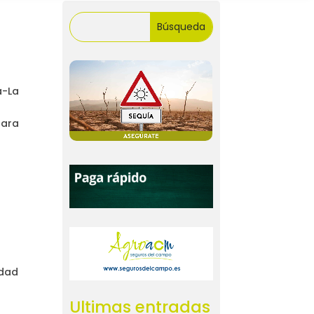
a-La
para
ldad
Ultimas entradas