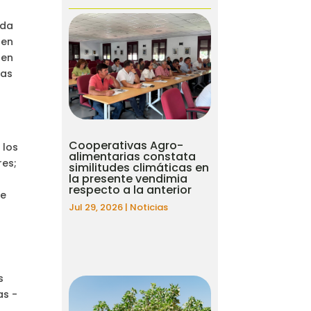
ida
ren
 en
das
Cooperativas Agro-
 los
alimentarias constata
res;
similitudes climáticas en
la presente vendimia
respecto a la anterior
de
Jul 29, 2026
|
Noticias
s
as -