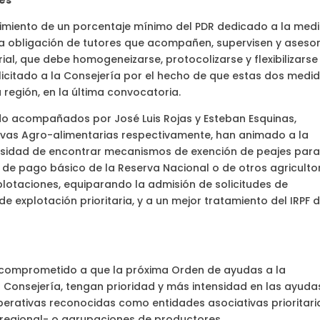
nes”
imiento de un porcentaje mínimo del PDR dedicado a la med
 la obligación de tutores que acompañen, supervisen y aseso
al, que debe homogeneizarse, protocolizarse y flexibilizarse
icitado a la Consejería por el hecho de que estas dos medi
región, en la última convocatoria.
o acompañados por José Luis Rojas y Esteban Esquinas,
ivas Agro-alimentarias respectivamente, han animado a la
esidad de encontrar mecanismos de exención de peajes para
 de pago básico de la Reserva Nacional o de otros agriculto
xplotaciones, equiparando la admisión de solicitudes de
de explotación prioritaria, y a un mejor tratamiento del IRPF 
ha comprometido a que la próxima Orden de ayudas a la
 Consejería, tengan prioridad y más intensidad en las ayuda
erativas reconocidas como entidades asociativas prioritari
egional- o agrupaciones de productores.