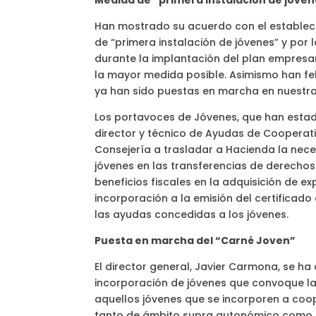
Medida de “primera instalación de jóve
Han mostrado su acuerdo con el establec
de “primera instalación de jóvenes” y por
durante la implantación del plan empresari
la mayor medida posible. Asimismo han fel
ya han sido puestas en marcha en nuestra 
Los portavoces de Jóvenes, que han estad
director y técnico de Ayudas de Cooperat
Consejería a trasladar a Hacienda la nec
jóvenes en las transferencias de derechos
beneficios fiscales en la adquisición de e
incorporación a la emisión del certificado 
las ayudas concedidas a los jóvenes.
Puesta en marcha del “Carné Joven”
El director general, Javier Carmona, se 
incorporación de jóvenes que convoque la
aquellos jóvenes que se incorporen a coop
tanto de ámbito supra autonómico como r