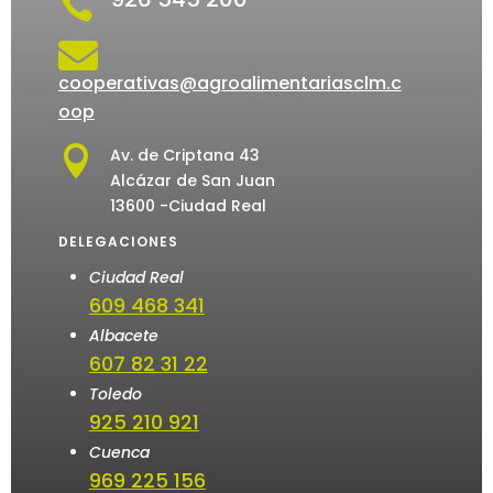


cooperativas@agroalimentariasclm.c
oop

Av. de Criptana 43
Alcázar de San Juan
13600 -Ciudad Real
DELEGACIONES
Ciudad Real
609 468 341
Albacete
607 82 31 22
Toledo
925 210 921
Cuenca
969 225 156