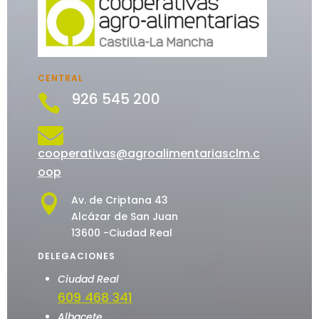
CENTRAL
926 545 200


cooperativas@agroalimentariasclm.c
oop

Av. de Criptana 43
Alcázar de San Juan
13600 -Ciudad Real
DELEGACIONES
Ciudad Real
609 468 341
Albacete