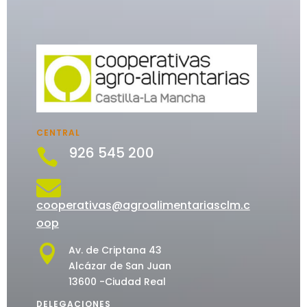
CENTRAL
926 545 200


cooperativas@agroalimentariasclm.c
oop

Av. de Criptana 43
Alcázar de San Juan
13600 -Ciudad Real
DELEGACIONES