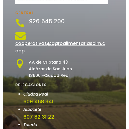
CENTRAL
926 545 200


cooperativas@agroalimentariasclm.c
oop

Av. de Criptana 43
Alcázar de San Juan
13600 -Ciudad Real
DELEGACIONES
Ciudad Real
609 468 341
Albacete
607 82 31 22
Toledo