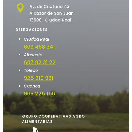

Av. de Criptana 43
Alcázar de San Juan
13600 -Ciudad Real
DELEGACIONES
Ciudad Real
609 468 341
Albacete
607 82 31 22
Toledo
925 210 921
Cuenca
969 225 156
GRUPO COOPERATIVAS AGRO-
ALIMENTARIAS