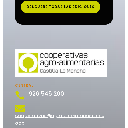
DESCUBRE TODAS LAS EDICIONES
CENTRAL
926 545 200


cooperativas@agroalimentariasclm.c
oop