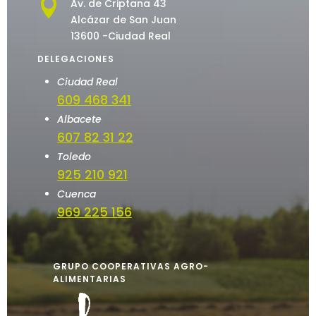

Av. de Criptana 43
Alcázar de San Juan
13600 -Ciudad Real
DELEGACIONES
Ciudad Real
609 468 341
Albacete
607 82 31 22
Toledo
925 210 921
Cuenca
969 225 156
GRUPO COOPERATIVAS AGRO-
ALIMENTARIAS