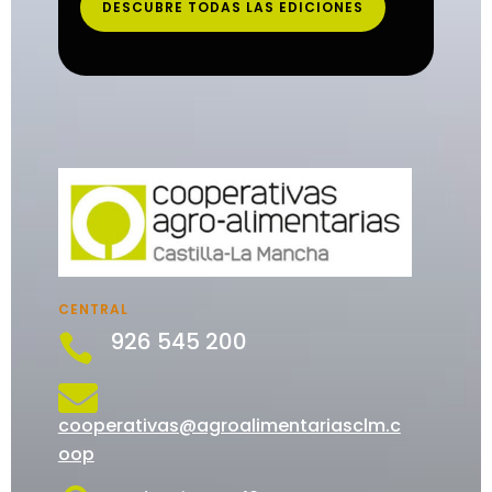
DESCUBRE TODAS LAS EDICIONES
CENTRAL
926 545 200


cooperativas@agroalimentariasclm.c
oop