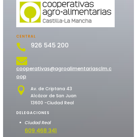
CENTRAL
926 545 200


cooperativas@agroalimentariasclm.c
oop

Av. de Criptana 43
Alcázar de San Juan
13600 -Ciudad Real
DELEGACIONES
Ciudad Real
609 468 341