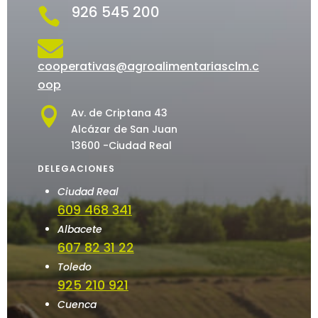
926 545 200


cooperativas@agroalimentariasclm.c
oop

Av. de Criptana 43
Alcázar de San Juan
13600 -Ciudad Real
DELEGACIONES
Ciudad Real
609 468 341
Albacete
607 82 31 22
Toledo
925 210 921
Cuenca