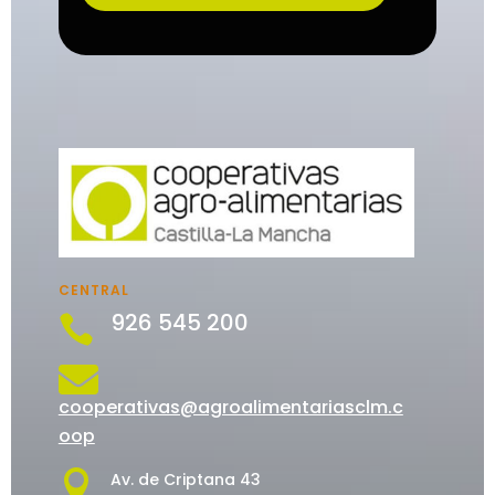
CENTRAL
926 545 200


cooperativas@agroalimentariasclm.c
oop

Av. de Criptana 43