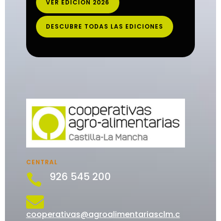
VER EDICIÓN 2026
DESCUBRE TODAS LAS EDICIONES
CENTRAL
926 545 200


cooperativas@agroalimentariasclm.c