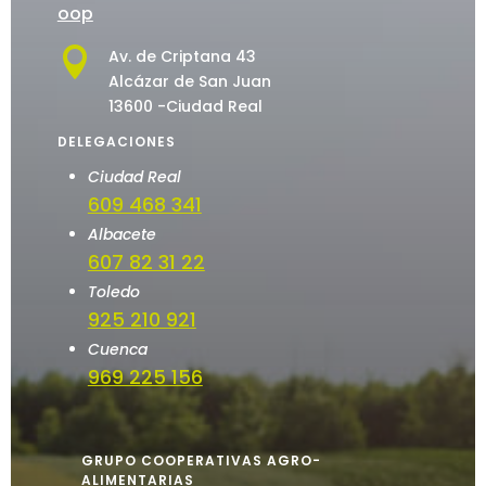
oop

Av. de Criptana 43
Alcázar de San Juan
13600 -Ciudad Real
DELEGACIONES
Ciudad Real
609 468 341
Albacete
607 82 31 22
Toledo
925 210 921
Cuenca
969 225 156
GRUPO COOPERATIVAS AGRO-
ALIMENTARIAS