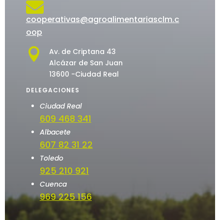

cooperativas@agroalimentariasclm.c
oop

Av. de Criptana 43
Alcázar de San Juan
13600 -Ciudad Real
DELEGACIONES
Ciudad Real
609 468 341
Albacete
607 82 31 22
Toledo
925 210 921
Cuenca
969 225 156