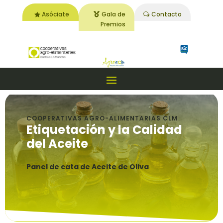
Asóciate
Gala de
Contacto
Premios
COOPERATIVAS AGRO-ALIMENTARIAS CLM
Etiquetación y la Calidad
del Aceite
Panel de cata de Aceite de Oliva