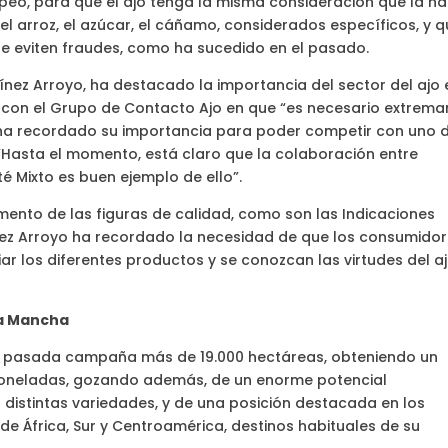
peo, para que el ajo tenga la misma consideración que la h
el arroz, el azúcar, el cáñamo, considerados específicos, y 
 se eviten fraudes, como ha sucedido en el pasado.
tínez Arroyo, ha destacado la importancia del sector del ajo 
o con el Grupo de Contacto Ajo en que “es necesario extremar
y ha recordado su importancia para poder competir con uno 
Hasta el momento, está claro que la colaboración entre
té Mixto es buen ejemplo de ello”.
ento de las figuras de calidad, como son las Indicaciones
nez Arroyo ha recordado la necesidad de que los consumidor
ar los diferentes productos y se conozcan las virtudes del a
-La Mancha
 la pasada campaña más de 19.000 hectáreas, obteniendo un
 toneladas, gozando además, de un enorme potencial
s distintas variedades, y de una posición destacada en los
de África, Sur y Centroamérica, destinos habituales de su