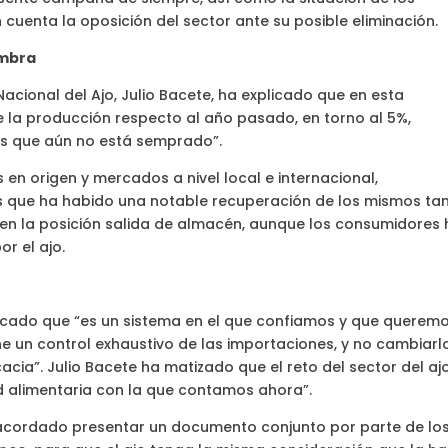
 cuenta la oposición del sector ante su posible eliminación.
embra
acional del Ajo, Julio Bacete, ha explicado que en esta
 la producción respecto al año pasado, en torno al 5%,
as que aún no está semprado”.
 en origen y mercados a nivel local e internacional,
 que ha habido una notable recuperación de los mismos ta
en la posición salida de almacén, aunque los consumidores
r el ajo.
plicado que “es un sistema en el que confiamos y que querem
 un control exhaustivo de las importaciones, y no cambiarl
cia”. Julio Bacete ha matizado que el reto del sector del aj
ad alimentaria con la que contamos ahora”.
 acordado presentar un documento conjunto por parte de lo