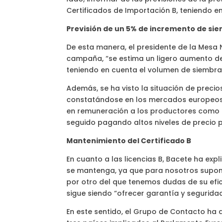
Certificados de Importación B, teniendo en
Previsión de un 5% de incremento de si
De esta manera, el presidente de la Mesa N
campaña, “se estima un ligero aumento de
teniendo en cuenta el volumen de siembr
Además, se ha visto la situación de precios
constatándose en los mercados europeos
en remuneración a los productores como 
seguido pagando altos niveles de precio po
Mantenimiento del Certificado B
En cuanto a las licencias B, Bacete ha ex
se mantenga, ya que para nosotros supone
por otro del que tenemos dudas de su efica
sigue siendo “ofrecer garantía y segurid
En este sentido, el Grupo de Contacto ha