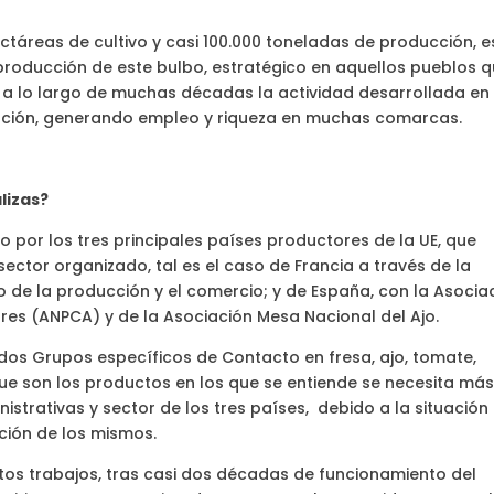
ctáreas de cultivo y casi 100.000 toneladas de producción, e
 producción de este bulbo, estratégico en aquellos pueblos 
e a lo largo de muchas décadas la actividad desarrollada en
blación, generando empleo y riqueza en muchas comarcas.
alizas?
o por los tres principales países productores de la UE, que
ector organizado, tal es el caso de Francia a través de la
dio de la producción y el comercio; y de España, con la Asocia
res (ANPCA) y de la Asociación Mesa Nacional del Ajo.
dos Grupos específicos de Contacto en fresa, ajo, tomate,
ue son los productos en los que se entiende se necesita má
strativas y sector de los tres países, debido a la situación
ación de los mismos.
stos trabajos, tras casi dos décadas de funcionamiento del