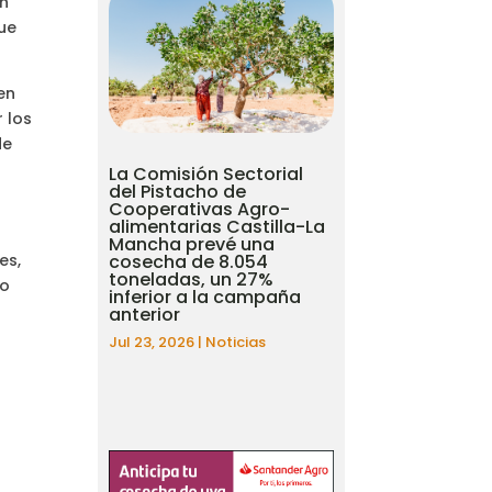
an
que
en
 los
de
La Comisión Sectorial
del Pistacho de
Cooperativas Agro-
alimentarias Castilla-La
Mancha prevé una
cosecha de 8.054
es,
toneladas, un 27%
jo
inferior a la campaña
anterior
Jul 23, 2026
|
Noticias