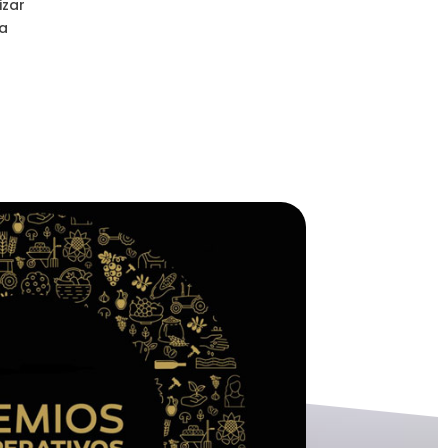
izar
ra