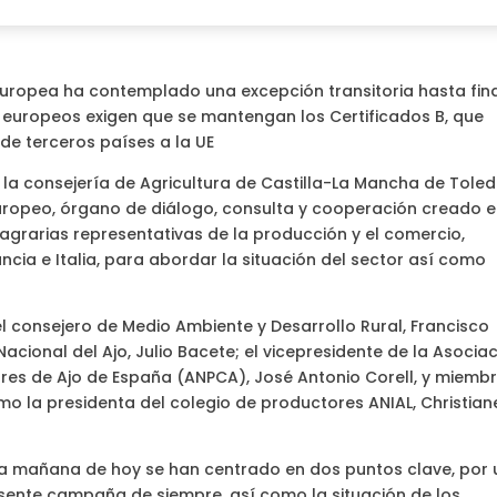
Europea ha contemplado una excepción transitoria hasta fin
s europeos exigen que se mantengan los Certificados B, que
 de terceros países a la UE
la consejería de Agricultura de Castilla-La Mancha de Toled
uropeo, órgano de diálogo, consulta y cooperación creado 
 agrarias representativas de la producción y el comercio,
ncia e Italia, para abordar la situación del sector así como
l consejero de Medio Ambiente y Desarrollo Rural, Francisco
acional del Ajo, Julio Bacete; el vicepresidente de la Asocia
res de Ajo de España (ANPCA), José Antonio Corell, y miemb
omo la presidenta del colegio de productores ANIAL, Christian
a mañana de hoy se han centrado en dos puntos clave, por 
resente campaña de siempre, así como la situación de los