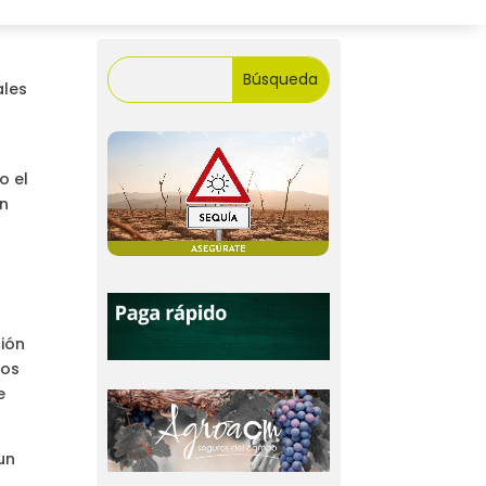
ales
o el
en
ción
ros
e
un