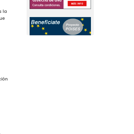
s la
que
ción
s