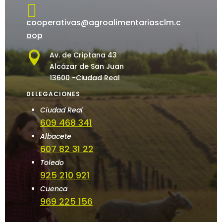

cooperativas@agroalimentariasclm.c
oop

Av. de Criptana 43
Alcázar de San Juan
13600 -Ciudad Real
DELEGACIONES
Ciudad Real
609 468 341
Albacete
607 82 31 22
Toledo
925 210 921
Cuenca
969 225 156