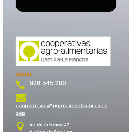
CENTRAL
926 545 200


cooperativas@agroalimentariasclm.c
oop

Av. de Criptana 43
Alcázar de San Juan