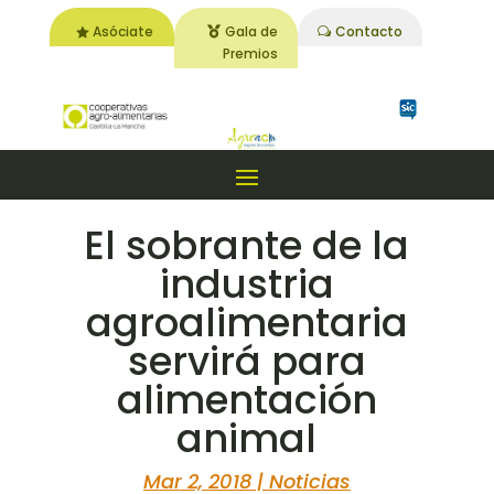
Asóciate
Gala de
Contacto
Premios
El sobrante de la
industria
agroalimentaria
servirá para
alimentación
animal
Mar 2, 2018
|
Noticias