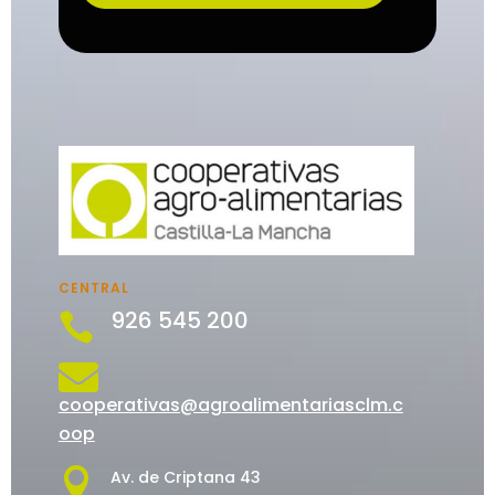
CENTRAL
926 545 200


cooperativas@agroalimentariasclm.c
oop

Av. de Criptana 43