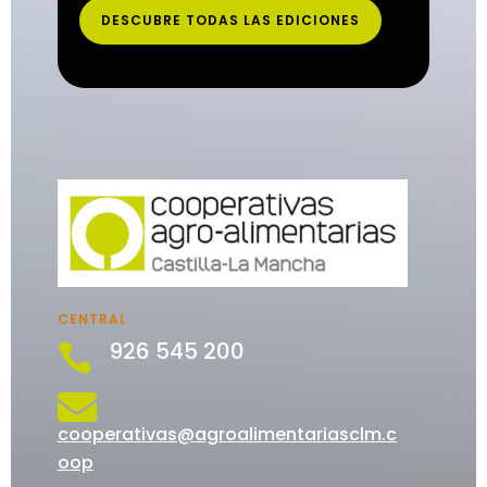
DESCUBRE TODAS LAS EDICIONES
CENTRAL
926 545 200


cooperativas@agroalimentariasclm.c
oop