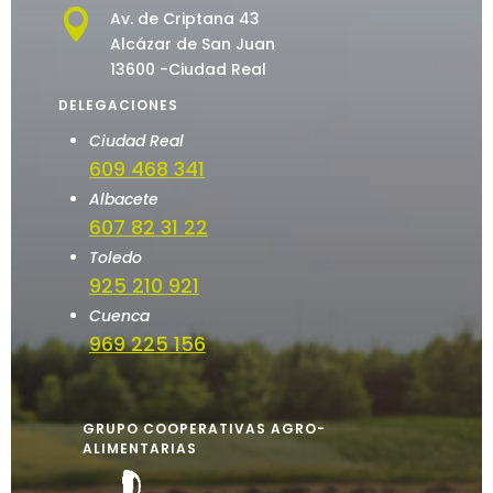

Av. de Criptana 43
Alcázar de San Juan
13600 -Ciudad Real
DELEGACIONES
Ciudad Real
609 468 341
Albacete
607 82 31 22
Toledo
925 210 921
Cuenca
969 225 156
GRUPO COOPERATIVAS AGRO-
ALIMENTARIAS