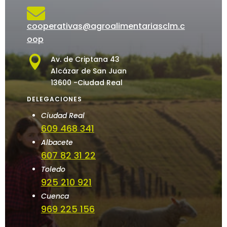

cooperativas@agroalimentariasclm.c
oop

Av. de Criptana 43
Alcázar de San Juan
13600 -Ciudad Real
DELEGACIONES
Ciudad Real
609 468 341
Albacete
607 82 31 22
Toledo
925 210 921
Cuenca
969 225 156