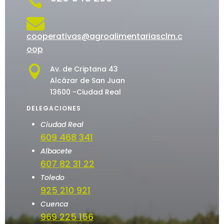


cooperativas@agroalimentariasclm.c
oop

Av. de Criptana 43
Alcázar de San Juan
13600 -Ciudad Real
DELEGACIONES
Ciudad Real
609 468 341
Albacete
607 82 31 22
Toledo
925 210 921
Cuenca
969 225 156