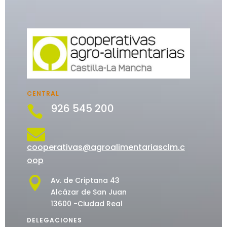
CENTRAL
926 545 200


cooperativas@agroalimentariasclm.c
oop

Av. de Criptana 43
Alcázar de San Juan
13600 -Ciudad Real
DELEGACIONES