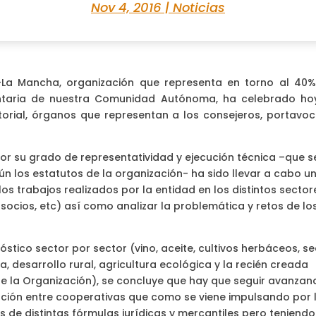
Nov 4, 2016
|
Noticias
a-La Mancha, organización que representa en torno al 40%
entaria de nuestra Comunidad Autónoma, ha celebrado ho
orial, órganos que representan a los consejeros, portavoc
por su grado de representatividad y ejecución técnica –que s
ún los estatutos de la organización- ha sido llevar a cabo u
s trabajos realizados por la entidad en los distintos sector
socios, etc) así como analizar la problemática y retos de lo
óstico sector por sector (vino, aceite, cultivos herbáceos, s
a, desarrollo rural, agricultura ecológica y la recién creada
e la Organización), se concluye que hay que seguir avanzan
ración entre cooperativas que como se viene impulsando por 
 de distintas fórmulas jurídicas y mercantiles pero teniendo