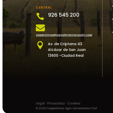
CENTRAL
926 545 200


cooperativas@agroalimentariasclm.coop

Av. de Criptana 43
Alcázar de San Juan
13600 -Ciudad Real
Legal
·
Privacidad
·
Cookies
© 2025 Cooperativas Agro-alimentarias CLM