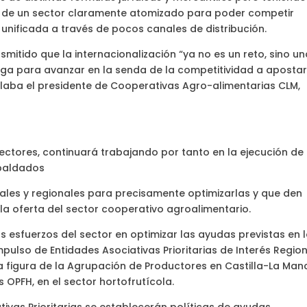
rta de un sector claramente atomizado para poder competir
nificada a través de pocos canales de distribución.
mitido que la internacionalización “ya no es un reto, sino u
liga para avanzar en la senda de la competitividad a apostar
alaba el presidente de Cooperativas Agro-alimentarias CLM,
 sectores, continuará trabajando por tanto en la ejecución de
spaldados
tales y regionales para precisamente optimizarlas y que den
a oferta del sector cooperativo agroalimentario.
los esfuerzos del sector en optimizar las ayudas previstas en 
mpulso de Entidades Asociativas Prioritarias de Interés Region
a figura de la Agrupación de Productores en Castilla-La Ma
s OPFH, en el sector hortofrutícola.