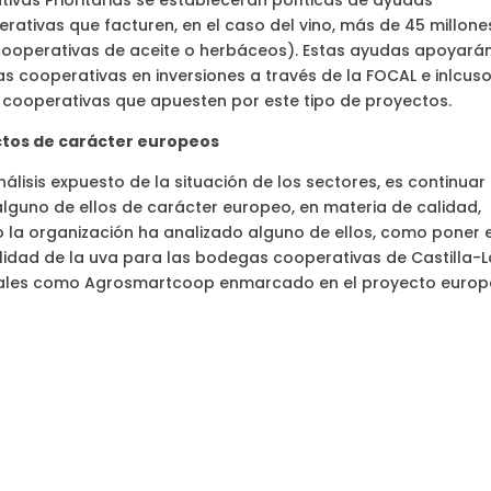
ivas Prioritarias se establecerán políticas de ayudas
rativas que facturen, en el caso del vino, más de 45 millone
 cooperativas de aceite o herbáceos). Estas ayudas apoyará
as cooperativas en inversiones a través de la FOCAL e inlcus
s cooperativas que apuesten por este tipo de proyectos.
ectos de carácter europeos
álisis expuesto de la situación de los sectores, es continuar
lguno de ellos de carácter europeo, en materia de calidad,
to la organización ha analizado alguno de ellos, como poner 
lidad de la uva para las bodegas cooperativas de Castilla-L
sales como Agrosmartcoop enmarcado en el proyecto euro