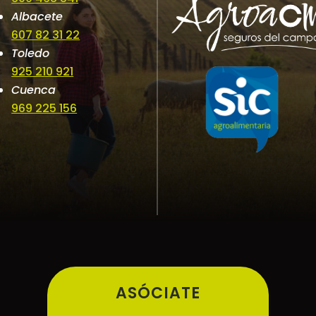
Albacete
607 82 31 22
Toledo
925 210 921
Cuenca
969 225 156
ASÓCIATE