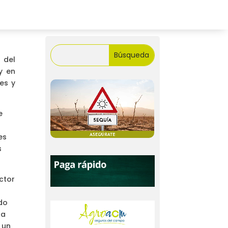
 del
y en
es y
e
n
es
s
ector
do
la
 un