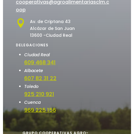
cooperativas@agroalimentariasclm.c
oop

Av. de Criptana 43
Alcázar de San Juan
13600 -Ciudad Real
DELEGACIONES
Ciudad Real
609 468 341
Albacete
607 82 31 22
Toledo
925 210 921
Cuenca
969 225 156
GRUPO COOPERATIVAS AGRO-