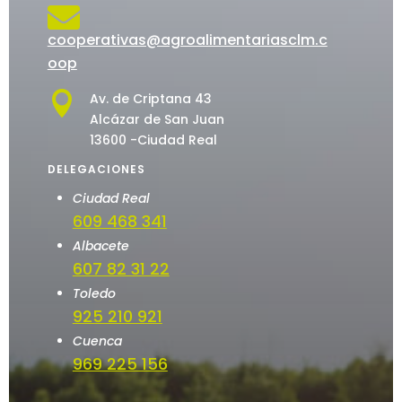

cooperativas@agroalimentariasclm.c
oop

Av. de Criptana 43
Alcázar de San Juan
13600 -Ciudad Real
DELEGACIONES
Ciudad Real
609 468 341
Albacete
607 82 31 22
Toledo
925 210 921
Cuenca
969 225 156