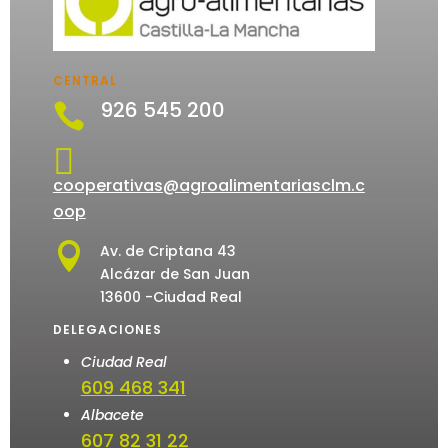
CENTRAL
926 545 200


cooperativas@agroalimentariasclm.c
oop

Av. de Criptana 43
Alcázar de San Juan
13600 -Ciudad Real
DELEGACIONES
Ciudad Real
609 468 341
Albacete
607 82 31 22