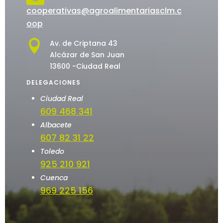
cooperativas@agroalimentariasclm.c
oop

Av. de Criptana 43
Alcázar de San Juan
13600 -Ciudad Real
DELEGACIONES
Ciudad Real
609 468 341
Albacete
607 82 31 22
Toledo
925 210 921
Cuenca
969 225 156