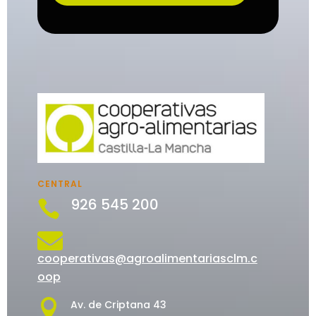
CENTRAL
926 545 200


cooperativas@agroalimentariasclm.c
oop

Av. de Criptana 43