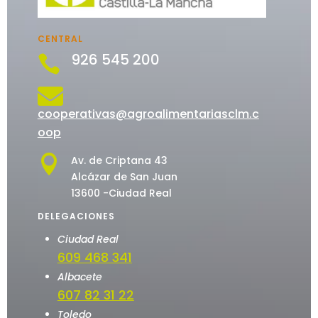
CENTRAL
926 545 200


cooperativas@agroalimentariasclm.c
oop

Av. de Criptana 43
Alcázar de San Juan
13600 -Ciudad Real
DELEGACIONES
Ciudad Real
609 468 341
Albacete
607 82 31 22
Toledo