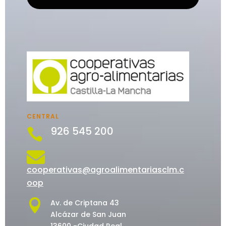
CENTRAL
926 545 200


cooperativas@agroalimentariasclm.c
oop

Av. de Criptana 43
Alcázar de San Juan
13600 -Ciudad Real