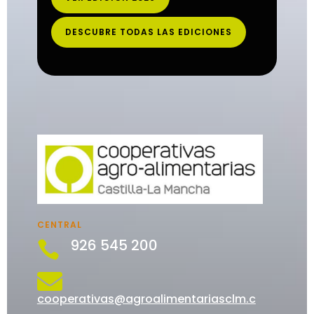
DESCUBRE TODAS LAS EDICIONES
CENTRAL
926 545 200


cooperativas@agroalimentariasclm.c