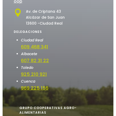
oop

Av. de Criptana 43
Alcázar de San Juan
13600 -Ciudad Real
DELEGACIONES
Ciudad Real
609 468 341
Albacete
607 82 31 22
Toledo
925 210 921
Cuenca
969 225 156
GRUPO COOPERATIVAS AGRO-
ALIMENTARIAS