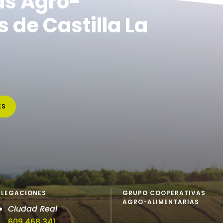
as Agro-
 de Castilla La
ES
ELEGACIONES
GRUPO COOPERATIVAS
AGRO-ALIMENTARIAS
Ciudad Real
609 468 341