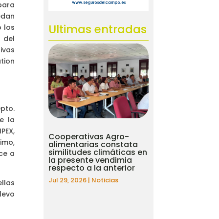
para
edan
Ultimas entradas
 los
 del
ivas
tion
pto.
e la
IPEX,
Cooperativas Agro-
imo,
alimentarias constata
similitudes climáticas en
ce a
la presente vendimia
respecto a la anterior
Jul 29, 2026
|
Noticias
llas
levo