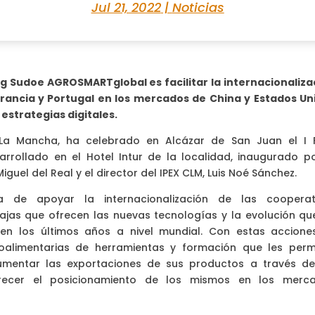
Jul 21, 2022
|
Noticias
eg Sudoe AGROSMARTglobal es facilitar la internacionaliza
Francia y Portugal en los mercados de China y Estados Un
estrategias digitales.
a-La Mancha, ha celebrado en Alcázar de San Juan el I 
rollado en el Hotel Intur de la localidad, inaugurado po
iguel del Real y el director del IPEX CLM, Luis Noé Sánchez.
 de apoyar la internacionalización de las cooperat
ajas que ofrecen las nuevas tecnologías y la evolución qu
en los últimos años a nivel mundial. Con estas accione
oalimentarias de herramientas y formación que les perm
umentar las exportaciones de sus productos a través de
orecer el posicionamiento de los mismos en los merc