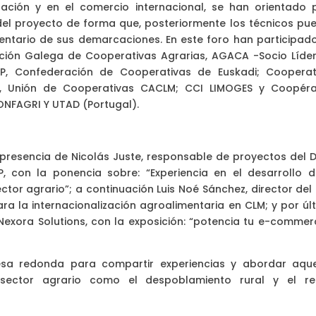
zación y en el comercio internacional, se han orientado 
del proyecto de forma que, posteriormente los técnicos pu
entario de sus demarcaciones. En este foro han participado
ción Galega de Cooperativas Agrarias, AGACA -Socio Líder
, Confederación de Cooperativas de Euskadi; Cooperat
a, Unión de Cooperativas CACLM; CCI LIMOGES y Coopéra
CONFAGRI Y UTAD (Portugal).
presencia de Nicolás Juste, responsable de proyectos del D
 con la ponencia sobre: “Experiencia en el desarrollo d
tor agrario”; a continuación Luis Noé Sánchez, director del 
ra la internacionalización agroalimentaria en CLM; y por últ
 Nexora Solutions, con la exposición: “potencia tu e-commer
esa redonda para compartir experiencias y abordar aque
ector agrario como el despoblamiento rural y el re