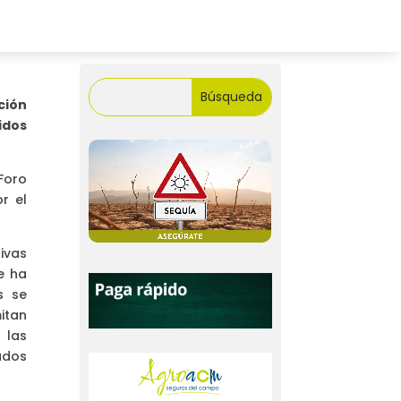
ción
idos
Foro
r el
ivas
e ha
s se
itan
 las
ados