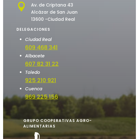

Av. de Criptana 43
Alcázar de San Juan
13600 -Ciudad Real
DELEGACIONES
Ciudad Real
609 468 341
Albacete
607 82 31 22
Toledo
925 210 921
Cuenca
969 225 156
GRUPO COOPERATIVAS AGRO-
ALIMENTARIAS