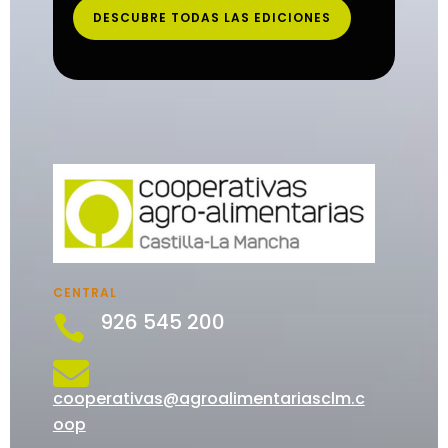
DESCUBRE TODAS LAS EDICIONES
CENTRAL
926 545 200


cooperativas@agroalimentariasclm.c
oop