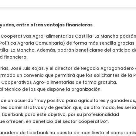
ayudas, entre otras ventajas financieras
a Cooperativas Agro-alimentarias Castilla-La Mancha podrá
(Política Agraria Comunitaria) de forma más sencilla gracias 
illa-La Mancha. Además, podrán beneficiarse del anticipo d
d financiera.
rias, José Luis Rojas, y el director de Negocio Agroganadero
irmado un convenio que permitirá que los solicitantes de la 
 Cooperativas Agro-alimentarias de forma gratuita,
 técnico de los que dispone la organización.
s de un acuerdo “muy positivo para agricultores y ganaderos
ites administrativos y de gestión que, de otro modo, les serí
 Liberbank para este objetivo, por su profesionalidad
 ofrecen, en beneficio del sector cooperativo”.
oganadero de Liberbank ha puesto de manifiesto el compromi