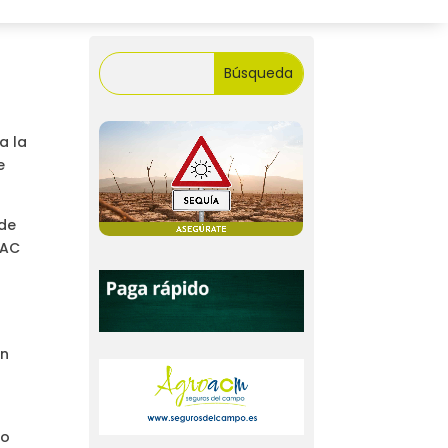
n
a la
e
 de
PAC
,
an
so