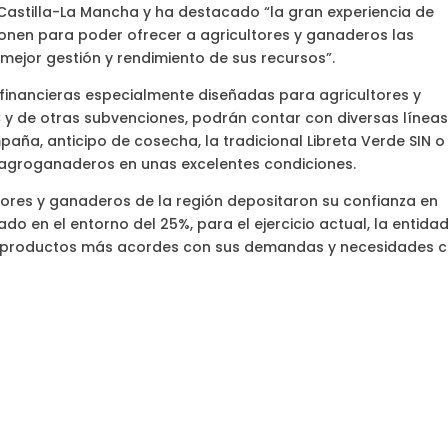
 Castilla-La Mancha y ha destacado “la gran experiencia de
ponen para poder ofrecer a agricultores y ganaderos las
mejor gestión y rendimiento de sus recursos”.
s financieras especialmente diseñadas para agricultores y
 y de otras subvenciones, podrán contar con diversas línea
aña, anticipo de cosecha, la tradicional Libreta Verde SIN o
s agroganaderos en unas excelentes condiciones.
tores y ganaderos de la región depositaron su confianza en
o en el entorno del 25%, para el ejercicio actual, la entida
os productos más acordes con sus demandas y necesidades 