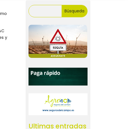
como
AC
es y
Ultimas entradas