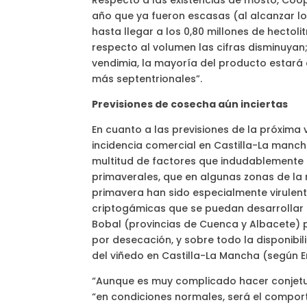
Respecto a las existencias de mosto, Coo
año que ya fueron escasas (al alcanzar los 
hasta llegar a los 0,80 millones de hectol
respecto al volumen las cifras disminuyan;
vendimia, la mayoría del producto estará
más septentrionales”.
Previsiones de cosecha aún inciertas
En cuanto a las previsiones de la próxim
incidencia comercial en Castilla-La manch
multitud de factores que indudablemente 
primaverales, que en algunas zonas de la 
primavera han sido especialmente virulen
criptogámicas que se puedan desarrollar ha
Bobal (provincias de Cuenca y Albacete) 
por desecación, y sobre todo la disponibil
del viñedo en Castilla-La Mancha (según En
“Aunque es muy complicado hacer conjetur
“en condiciones normales, será el compor