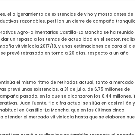
s, el aligeramiento de existencias de vino y mosto antes de 
ductivas razonables, perfilan un cierre de campaña tranquil
perativas Agro-alimentarias Castilla-La Mancha se ha reunido
ar un repaso a los temas de actualidad en el sector, realiz
mpaña vitivinícola 2017/18, y unas estimaciones de cara al cie
a se prevé retrasada en torno a 20 días, respecto a un año
a
 continúa el mismo ritmo de retiradas actual, tanto a mercado
 prevé unas existencias, a 31 de julio, de 6,75 millones de
campaña pasada, en la que se alcanzaron los 8,44 millones. T
tivas, Juan Fuente, “la cifra actual se sitúa en casi millón 
abitual en Castilla-La Mancha, que en las últimas cinco
a atender el mercado vitivinícola hasta que se elaboren nu