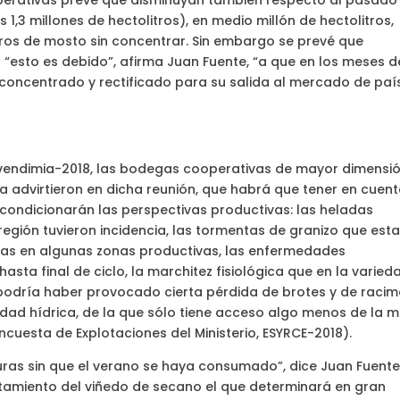
perativas prevé que disminuyan también respecto al pasado
1,3 millones de hectolitros), en medio millón de hectolitros,
itros de mosto sin concentrar. Sin embargo se prevé que
 “esto es debido”, afirma Juan Fuente, “a que en los meses d
 concentrado y rectificado para su salida al mercado de paí
a vendimia-2018, las bodegas cooperativas de mayor dimensi
a advirtieron en dicha reunión, que habrá que tener en cuen
condicionarán las perspectivas productivas: las heladas
región tuvieron incidencia, las tormentas de granizo que est
tas en algunas zonas productivas, las enfermedades
sta final de ciclo, la marchitez fisiológica que en la varied
podría haber provocado cierta pérdida de brotes y de raci
idad hídrica, de la que sólo tiene acceso algo menos de la m
cuesta de Explotaciones del Ministerio, ESYRCE-2018).
as sin que el verano se haya consumado”, dice Juan Fuente
tamiento del viñedo de secano el que determinará en gran