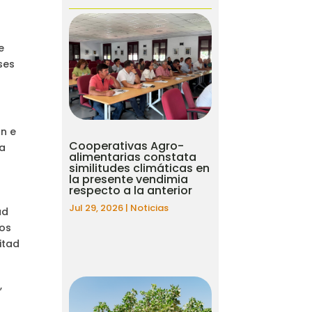
e
ses
ón e
Cooperativas Agro-
ta
alimentarias constata
similitudes climáticas en
la presente vendimia
a
respecto a la anterior
Jul 29, 2026
|
Noticias
ad
mos
itad
,