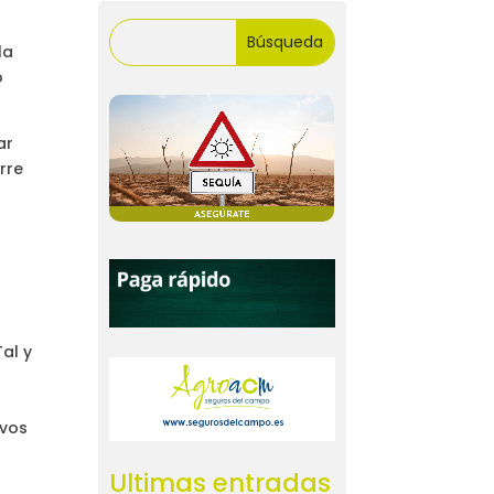
la
o
ar
rre
al y
y
evos
Ultimas entradas