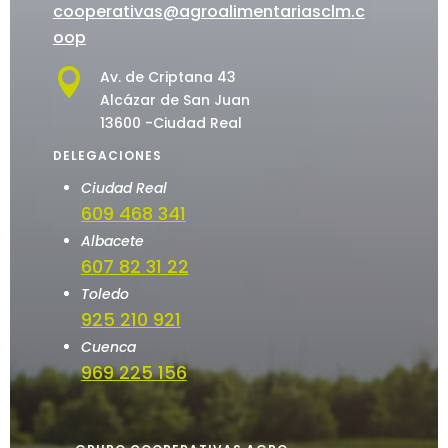
cooperativas@agroalimentariasclm.c
oop

Av. de Criptana 43
Alcázar de San Juan
13600 -Ciudad Real
DELEGACIONES
Ciudad Real
609 468 341
Albacete
607 82 31 22
Toledo
925 210 921
Cuenca
969 225 156