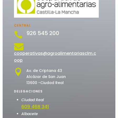
CENTRAL
926 545 200


cooperativas@agroalimentariasclm.c
oop

Av. de Criptana 43
Alcázar de San Juan
13600 -Ciudad Real
DELEGACIONES
Ciudad Real
609 468 341
Albacete