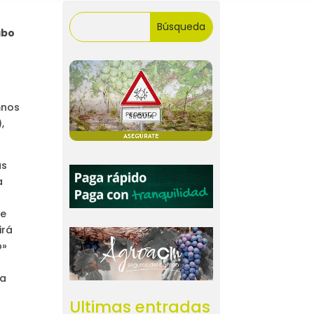
abo
mnos
,
as
a
de
irá
o»
ca
Ultimas entradas