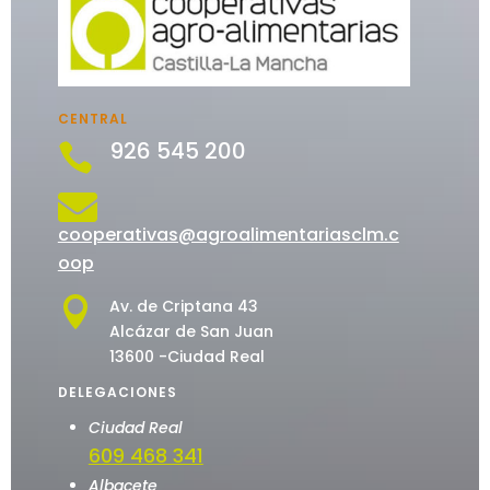
CENTRAL
926 545 200


cooperativas@agroalimentariasclm.c
oop

Av. de Criptana 43
Alcázar de San Juan
13600 -Ciudad Real
DELEGACIONES
Ciudad Real
609 468 341
Albacete