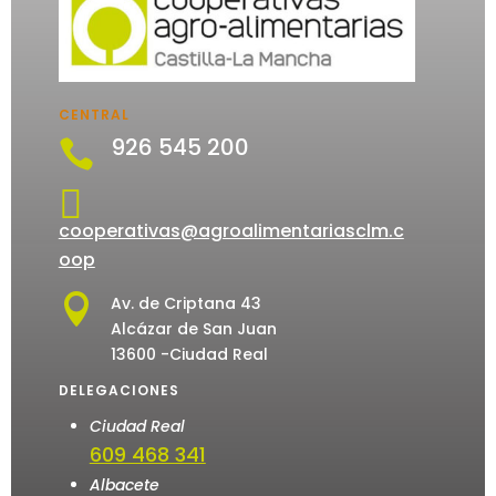
CENTRAL
926 545 200


cooperativas@agroalimentariasclm.c
oop

Av. de Criptana 43
Alcázar de San Juan
13600 -Ciudad Real
DELEGACIONES
Ciudad Real
609 468 341
Albacete