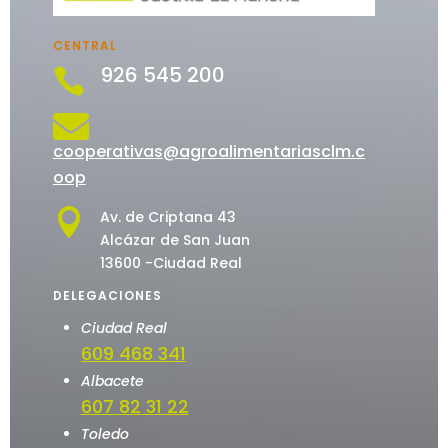
CENTRAL
926 545 200


cooperativas@agroalimentariasclm.c
oop

Av. de Criptana 43
Alcázar de San Juan
13600 -Ciudad Real
DELEGACIONES
Ciudad Real
609 468 341
Albacete
607 82 31 22
Toledo