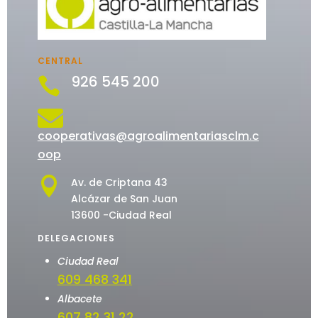
CENTRAL
926 545 200


cooperativas@agroalimentariasclm.c
oop

Av. de Criptana 43
Alcázar de San Juan
13600 -Ciudad Real
DELEGACIONES
Ciudad Real
609 468 341
Albacete
607 82 31 22