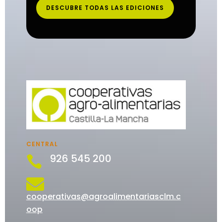
DESCUBRE TODAS LAS EDICIONES
CENTRAL
926 545 200


cooperativas@agroalimentariasclm.c
oop