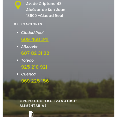

Av. de Criptana 43
Alcázar de San Juan
13600 -Ciudad Real
DELEGACIONES
Ciudad Real
609 468 341
Albacete
607 82 31 22
Toledo
925 210 921
Cuenca
969 225 156
GRUPO COOPERATIVAS AGRO-
ALIMENTARIAS