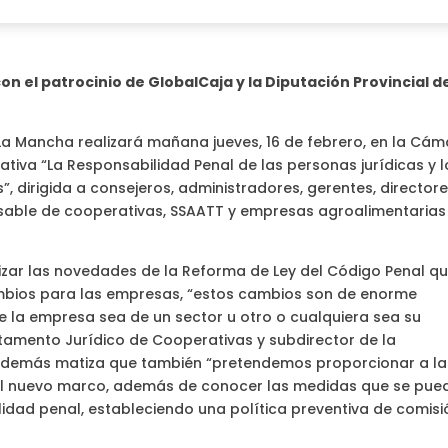
n el patrocinio de GlobalCaja y la Diputación Provincial d
La Mancha realizará mañana jueves, 16 de febrero, en la Cá
tiva “La Responsabilidad Penal de las personas jurídicas y l
 dirigida a consejeros, administradores, gerentes, directore
nsable de cooperativas, SSAATT y empresas agroalimentarias
nalizar las novedades de la Reforma de Ley del Código Penal q
 cambios para las empresas, “estos cambios son de enorme
 la empresa sea de un sector u otro o cualquiera sea su
tamento Jurídico de Cooperativas y subdirector de la
n además matiza que también “pretendemos proporcionar a la
l nuevo marco, además de conocer las medidas que se pue
lidad penal, estableciendo una política preventiva de comisi