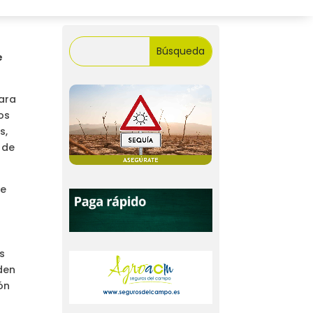
e
mara
os
s,
 de
ue
s
den
ón